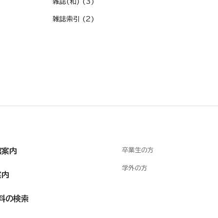
雑誌(和) (3)
雑誌索引 (2)
館案内
卒業生の方
学外の方
案内
料の検索