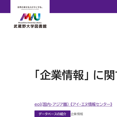
「企業情報」 に
eol(国内・アジア圏） 《アイ・エヌ情報センター》
企業情報
データベースの紹介