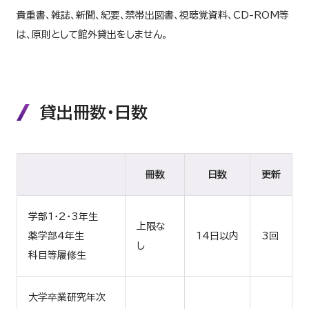
貴重書、雑誌、新聞、紀要、禁帯出図書、視聴覚資料、CD-ROM等
は、原則として館外貸出をしません。
貸出冊数・日数
冊数
日数
更新
学部1・2・3年生
上限な
薬学部4年生
14日以内
3回
し
科目等履修生
大学卒業研究年次