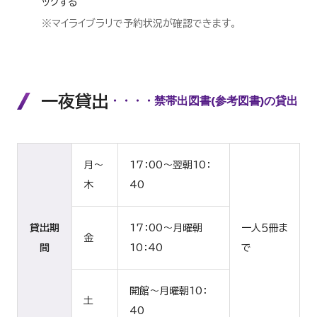
ックする
※マイライブラリで予約状況が確認できます。
一夜貸出
・・・・禁帯出図書(参考図書)の貸出
月～
17：00～翌朝10：
木
40
貸出期
17：00～月曜朝
一人５冊ま
金
間
10：40
で
開館～月曜朝10：
土
40